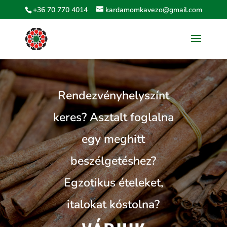
+36 70 770 4014
kardamomkavezo@gmail.com
Rendezvényhelyszínt
keres? Asztalt foglalna
egy meghitt
beszélgetéshez?
Egzotikus ételeket,
italokat kóstolna?