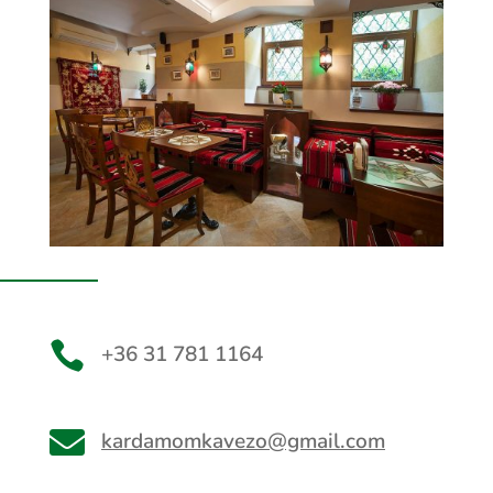

+36 31 781 1164

kardamomkavezo@gmail.com