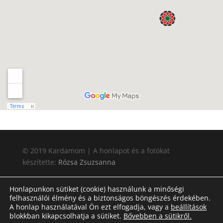
© 2019 Kardamom | A honlapot és a fotókat
készítette:
Rózsa Zsuzsanna
Honlapunkon sütiket (cookie) használunk a minőségi
felhasználói élmény és a biztonságos böngészés érdekében.
A honlap használatával Ön ezt elfogadja, vagy a
beállítások
blokkban kikapcsolhatja a sütiket.
Bővebben a sütikről.