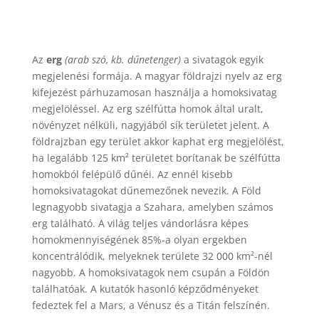
Az
erg
(arab szó, kb. dűnetenger)
a sivatagok egyik
megjelenési formája. A magyar földrajzi nyelv az erg
kifejezést párhuzamosan használja a homoksivatag
megjelöléssel. Az erg szélfútta homok által uralt,
növényzet nélküli, nagyjából sík területet jelent. A
földrajzban egy terület akkor kaphat erg megjelölést,
ha legalább 125 km² területet borítanak be szélfútta
homokból felépülő dűnéi. Az ennél kisebb
homoksivatagokat dűnemezőnek nevezik. A Föld
legnagyobb sivatagja a Szahara, amelyben számos
erg található. A világ teljes vándorlásra képes
homokmennyiségének 85%-a olyan ergekben
koncentrálódik, melyeknek területe 32 000 km²-nél
nagyobb. A homoksivatagok nem csupán a Földön
találhatóak. A kutatók hasonló képződményeket
fedeztek fel a Mars, a Vénusz és a Titán felszínén.