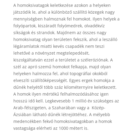
A homoksivatagok keletkezése azokon a helyeken
játszódik le, ahol a különböző szállító közegek nagy
mennyiségben halmoznak fel homokot. Ilyen helyek a
folyópartok, kiszáradt folyómedrek, olvadékvíz
síkságok és strandok. Majdnem az összes nagy
homoksivatag olyan területen fekszik, ahol a leszálló
légáramlatok miatti kevés csapadék nem teszi
lehetővé a növényzet megtelepedését,
kiszolgáltatván ezzel a területet a széleróziónak. A
szél az apró szemű homokot felkapja, majd olyan
helyeken halmozza fel, ahol topográfiai okokból
elveszíti szállítóképességét. Egyes ergek homokja a
dűnék helyétől több száz kilométernyire keletkezett.
A homok ilyen mértékű felhalmozódásához igen
hosszú idő kell. Legkevesebb 1 millió év szükséges az
Arab-félszigeten, a Szaharában vagy a Közép-
Ázsiában látható dűnék létrejöttéhez. A mélyebb
medencékben fekvő homoksivatagokban a homok
vastagsága elérheti az 1000 métert is.