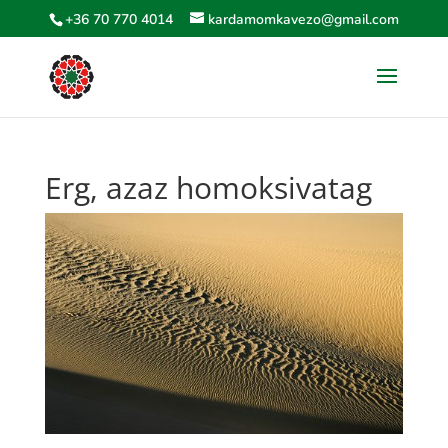
+36 70 770 4014
kardamomkavezo@gmail.com
Erg, azaz homoksivatag